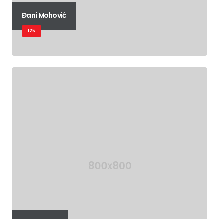
Đani Mohović
125