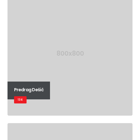
Predrag Dešić
134