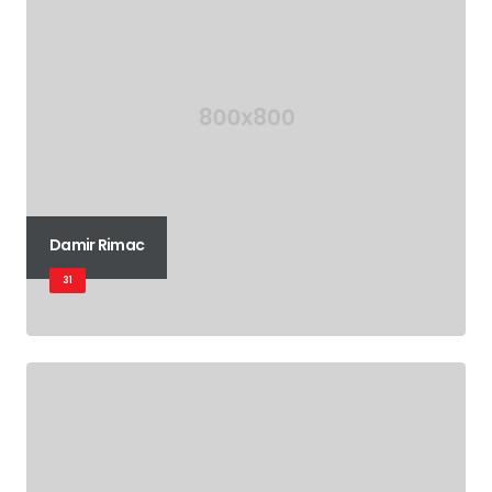
Damir Rimac
31