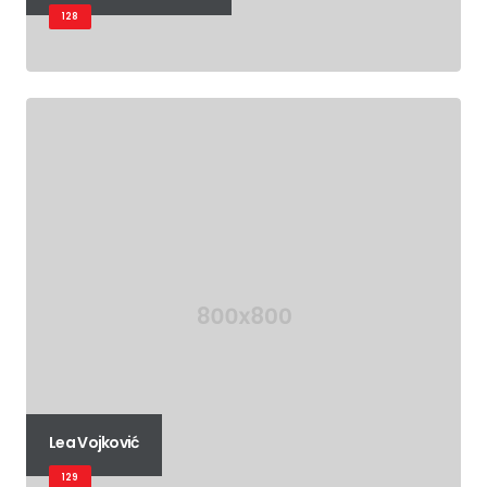
128
Lea Vojković
129