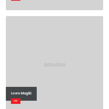
Lovro Maglić
130