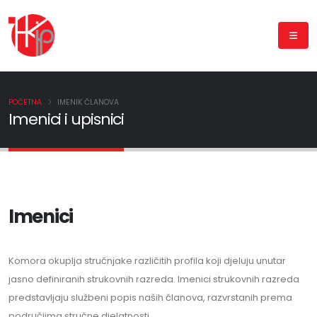
POČETNA
IMENIK ČLANOVA
Imenici i upisnici
Imenici
Komora okuplja stručnjake različitih profila koji djeluju unutar
jasno definiranih strukovnih razreda. Imenici strukovnih razreda
predstavljaju službeni popis naših članova, razvrstanih prema
područjima stručne djelatnosti.