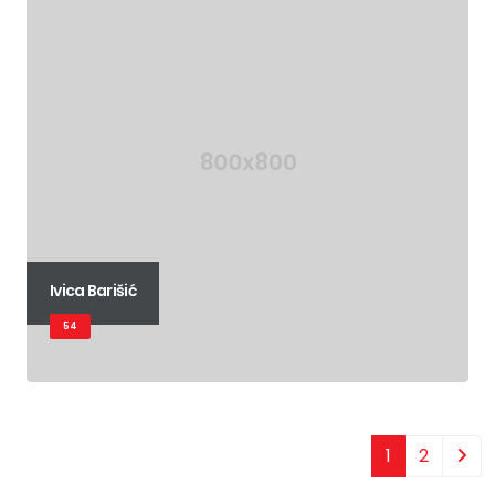
Ivica Barišić
54
1
2