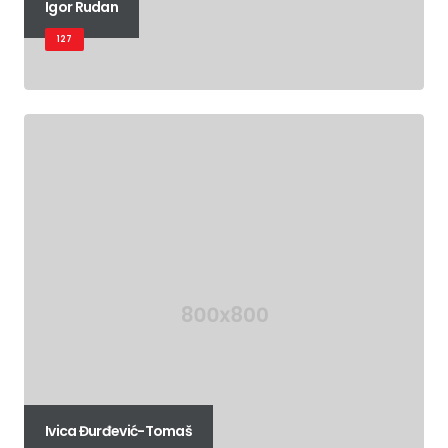
Igor Rudan
127
Ivica Đurđević-Tomaš