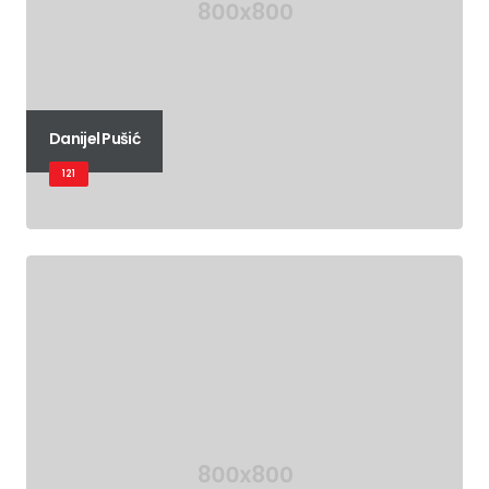
Danijel Pušić
121