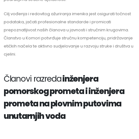
Cilj vođenja i redovitog ažuriranja imenika jest osigurati točnost
podataka, jačati profesionalne standarde i promicati
prepoznatljivost naših članova u javnosti i stručnim krugovima.
Članstvo u Komori potvrđuje stručnu kompetenciju, pridržavanje
etičkih načela te aktivno sudjelovanje u razvoju struke i društva u
cjelini.
Članovi razreda
inženjera
pomorskog prometa i inženjera
prometa na plovnim putovima
unutarnjih voda