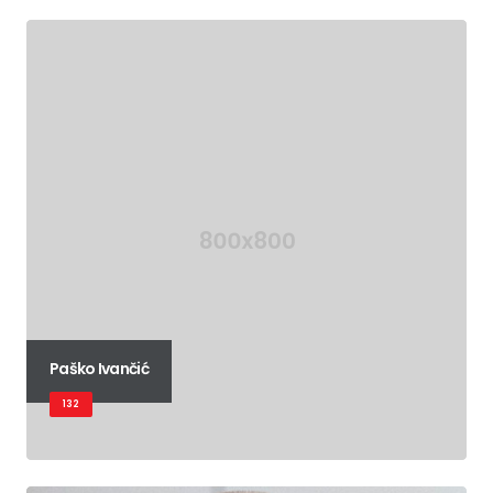
Paško Ivančić
132