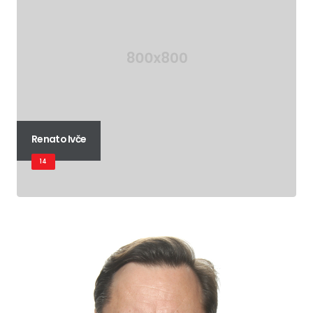
Renato Ivče
14