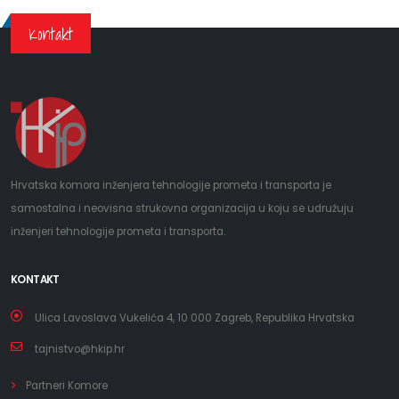
Kontakt
Hrvatska komora inženjera tehnologije prometa i transporta je
samostalna i neovisna strukovna organizacija u koju se udružuju
inženjeri tehnologije prometa i transporta.
KONTAKT
Ulica Lavoslava Vukelića 4, 10 000 Zagreb, Republika Hrvatska
tajnistvo@hkip.hr
Partneri Komore