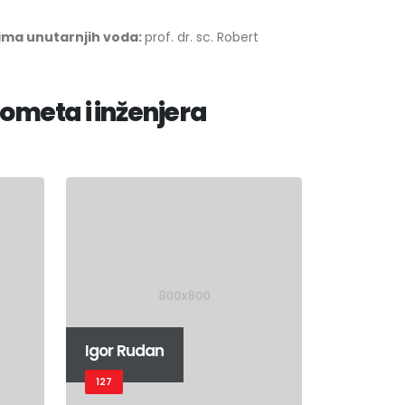
ima unutarnjih voda:
prof. dr. sc. Robert
ometa i inženjera
Igor Rudan
127