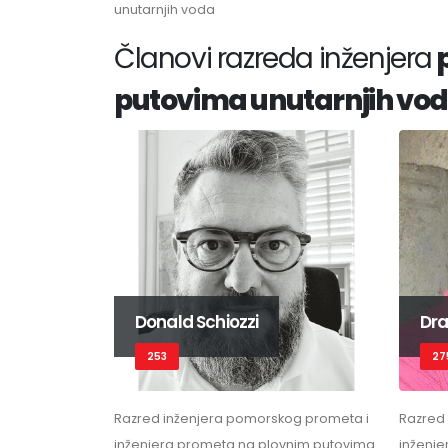
unutarnjih voda
Članovi razreda inženjera
p
putovima unutarnjih vo
Donald Schiozzi
Dra
253
27
Razred inženjera pomorskog prometa i
Razred
inženjera prometa na plovnim putovima
inženj