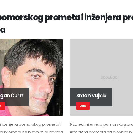
omorskog prometa i inženjera p
da
gan Ćurin
Srđan Vujičić
5
298
 inženjera pomorskog prometa i
Razred inženjera pomorskog pr
era prometa na plovnim putovima
inženjera prometa na plovnim p