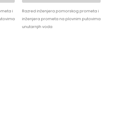
ometa i
Razred inženjera pomorskog prometa i
utovima
inženjera prometa na plovnim putovima
unutarnjih voda