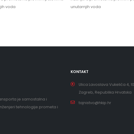
jih voda
unutarnjih voda
KONTAKT
Ulica Lavoslava Vukelića 4, 1
Zagreb, Republika Hrvatska
ansporta je samostalna i
tajnistvo@hkip.hr
inženjeri tehnologije prometa i