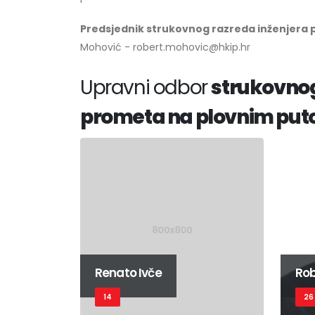
Predsjednik strukovnog razreda inženjera
Mohović - robert.mohovic@hkip.hr
Upravni odbor
strukovnog
prometa na plovnim put
Renato Ivče
Rob
14
26