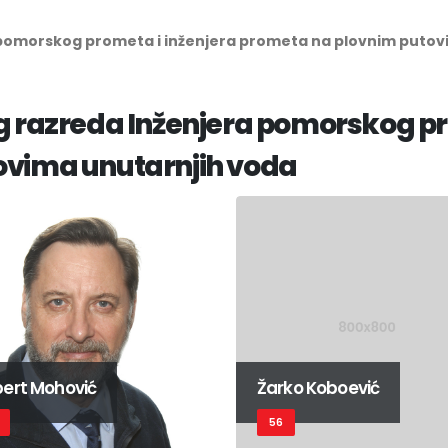
 pomorskog prometa i inženjera prometa na plovnim putov
 razreda Inženjera pomorskog pr
ovima unutarnjih voda
ert Mohović
Žarko Koboević
56