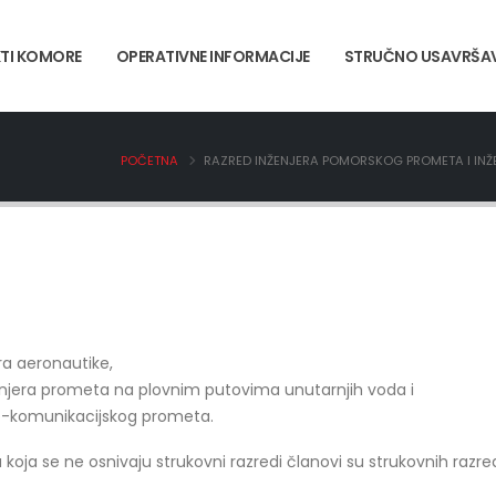
TI KOMORE
OPERATIVNE INFORMACIJE
STRUČNO USAVRŠA
POČETNA
RAZRED INŽENJERA POMORSKOG PROMETA I IN
ra aeronautike,
njera prometa na plovnim putovima unutarnjih voda i
ko-komunikacijskog prometa.
za koja se ne osnivaju strukovni razredi članovi su strukovnih raz