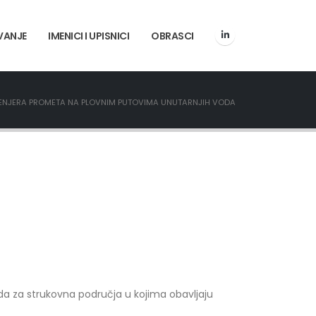
VANJE
IMENICI I UPISNICI
OBRASCI
ŽENJERA PROMETA NA PLOVNIM PUTOVIMA UNUTARNJIH VODA
reda za strukovna područja u kojima obavljaju