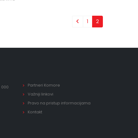
1
2
Partneri Komore
0 000
Važniji linkovi
Pravo na pristup informacijama
Kontakt