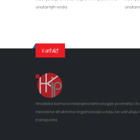
unutarnjih voda
unutarn
Kontakt
Hrvatska komora inženjera tehnologije prometa i tr
neovisna strukovna organizacija u koju se udružuju 
transporta.