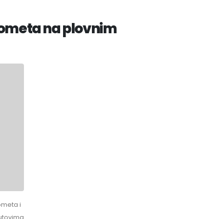
rometa na plovnim
ometa i
utovima