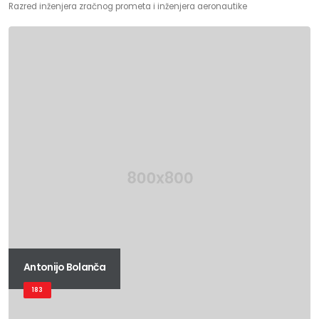
Razred inženjera zračnog prometa i inženjera aeronautike
Antonijo Bolanča
183