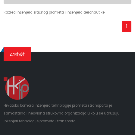
Razred inženjera zračnog prometa i inženjera aeronautike
1
Kontakt
Hrvatska komora inženjera tehnologije prometa i transporta je
samostalna i neovisna strukovna organizacija u koju se udružuju
inženjeri tehnologije prometa i transporta.