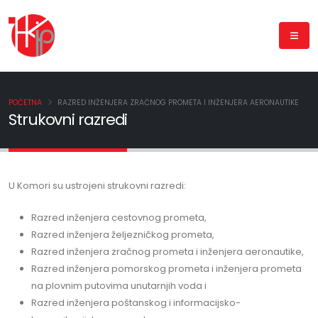
POČETNA
RAZRED INŽENJERA ZRAČNOG PROMETA I INŽENJERA AERONAUTIKE
Strukovni razredi
U Komori su ustrojeni strukovni razredi:
Razred inženjera cestovnog prometa,
Razred inženjera željezničkog prometa,
Razred inženjera zračnog prometa i inženjera aeronautike,
Razred inženjera pomorskog prometa i inženjera prometa
na plovnim putovima unutarnjih voda i
Razred inženjera poštanskog i informacijsko-