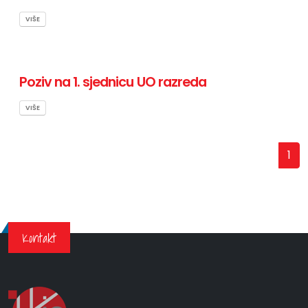
VIŠE
Poziv na 1. sjednicu UO razreda
VIŠE
1
Kontakt