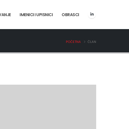
VANJE
IMENICI I UPISNICI
OBRASCI
POČETNA
ČLAN