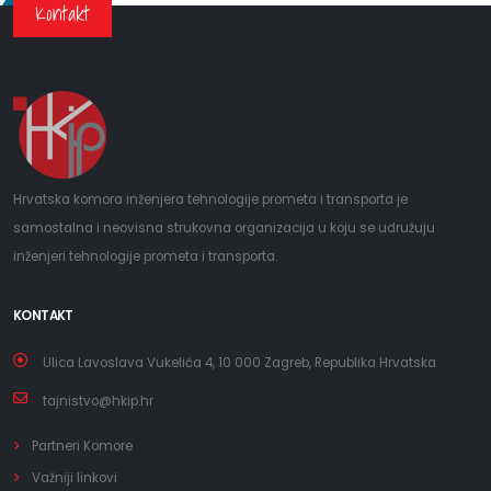
Kontakt
Hrvatska komora inženjera tehnologije prometa i transporta je
samostalna i neovisna strukovna organizacija u koju se udružuju
inženjeri tehnologije prometa i transporta.
KONTAKT
Ulica Lavoslava Vukelića 4, 10 000 Zagreb, Republika Hrvatska
tajnistvo@hkip.hr
Partneri Komore
Važniji linkovi