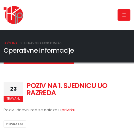
POČETNA
UPRAVNI ODBOR KOMORE
Operativne informacije
POZIV NA 1. SJEDNICU UO
23
RAZREDA
TRAVANJ
Poziv i dnevni red se nalaze u
privitku
.
POVRATAK